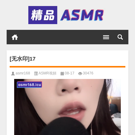
[无水印]17
asmr168
ASMR視頻
08-17
30476