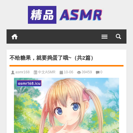
不给糖果，就要捣蛋了哦~（共2篇）
asmr168
中文ASMR
10-06
39459
0