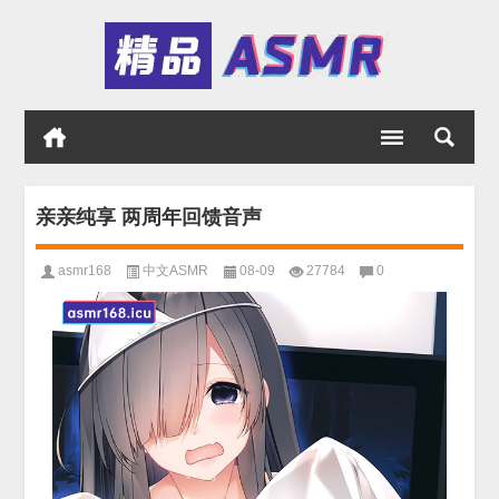
亲亲纯享 两周年回馈音声
asmr168
中文ASMR
08-09
27784
0