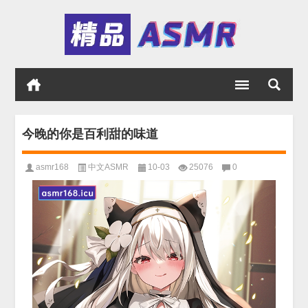
今晚的你是百利甜的味道
asmr168
中文ASMR
10-03
25076
0