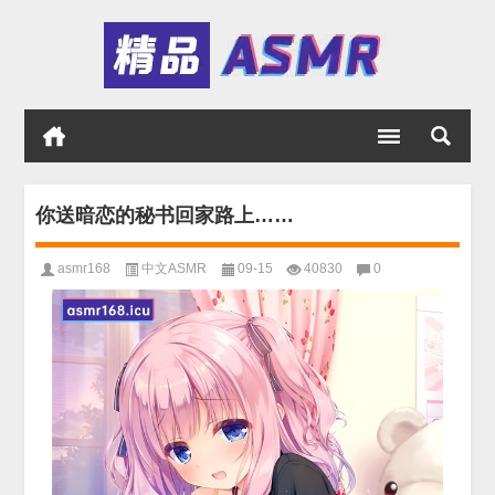
你送暗恋的秘书回家路上……
asmr168
中文ASMR
09-15
40830
0