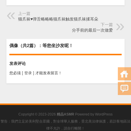
上一篇
猫爪袜♥弹舌略略略猫爪袜触发猫爪袜揉耳朵
下一篇
分手前的最后一次做爱
偶像（共2篇）：等您坐沙发呢！
发表评论
您必须
[ 登录 ]
才能发表留言！
Copyright © 2023-2026
精品ASMR
Powered by
WordPress
警告：我們立足於美利堅合眾國，對全球華人服務，受北美法律保護，若訪客地區法
律不允許，請自行離開！