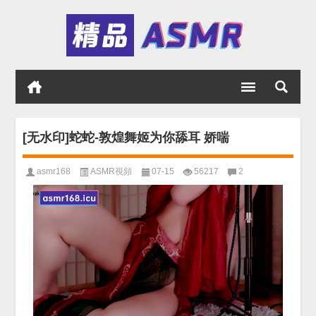
[无水印]蛇蛇-敦煌舞姬为你舔耳 娇喘
asmr168
ASMR視頻
07-15
56217
2