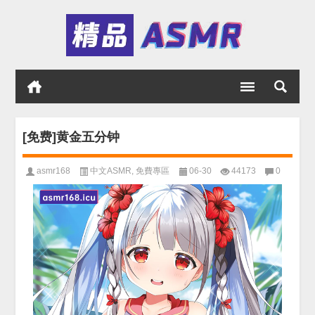
[免费]黄金五分钟
asmr168
中文ASMR
,
免費專區
06-30
44173
0