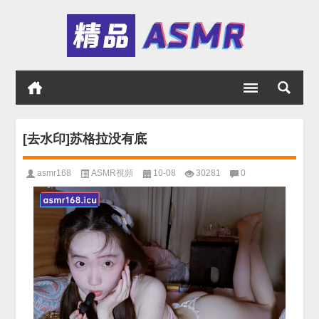
[去水印]苏格拉没有底
asmr168
ASMR視頻
10-08
30281
0