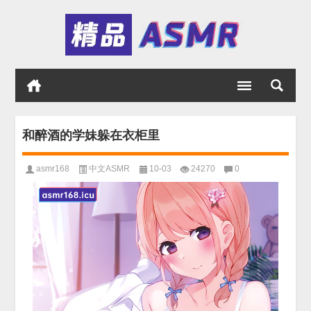
和醉酒的学妹躲在衣柜里
asmr168
中文ASMR
10-03
24270
0