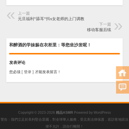
上一篇
元旦福利^舔耳^抖s女老师的上门调教
下一篇
移动客服后续
和醉酒的学妹躲在衣柜里：等您坐沙发呢！
发表评论
您必须
[ 登录 ]
才能发表留言！
Copyright © 2023-2026
精品ASMR
Powered by
WordPress
警告：我們立足於美利堅合眾國，對全球華人服務，受北美法律保護，若訪客地區法
律不允許，請自行離開！