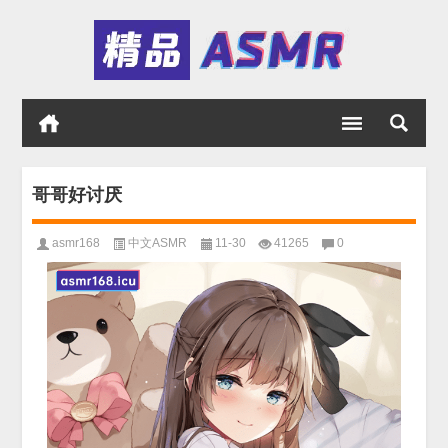
哥哥好讨厌
asmr168
中文ASMR
11-30
41265
0