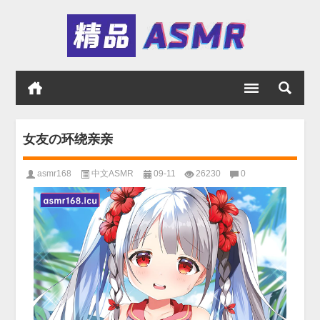
女友の环绕亲亲
asmr168
中文ASMR
09-11
26230
0