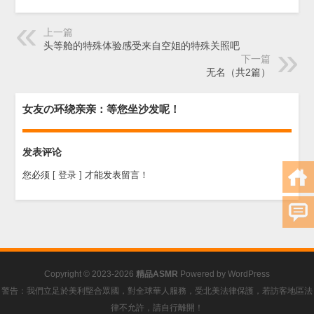
上一篇
头等舱的特殊体验感受来自空姐的特殊关照吧
下一篇
无名（共2篇）
女友の环绕亲亲：等您坐沙发呢！
发表评论
您必须
[ 登录 ]
才能发表留言！
Copyright © 2023-2026
精品ASMR
Powered by
WordPress
警告：我們立足於美利堅合眾國，對全球華人服務，受北美法律保護，若訪客地區法
律不允許，請自行離開！