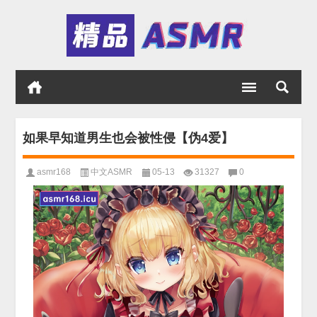
如果早知道男生也会被性侵【伪4爱】
asmr168
中文ASMR
05-13
31327
0