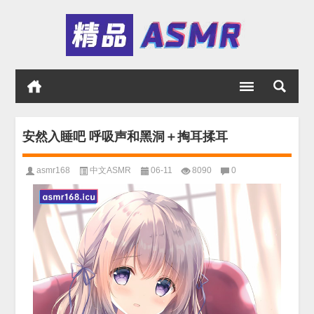
安然入睡吧 呼吸声和黑洞＋掏耳揉耳
asmr168
中文ASMR
06-11
8090
0