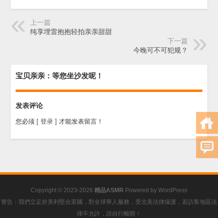
上一篇
纯享埋雷抱抱轻拍亲亲甜甜
下一篇
今晚可不可犯规？
宝贝亲亲：等您坐沙发呢！
发表评论
您必须
[ 登录 ]
才能发表留言！
Copyright © 2023-2026
精品ASMR
Powered by
WordPress
警告：我們立足於美利堅合眾國，對全球華人服務，受北美法律保護，若訪客地區法
律不允許，請自行離開！