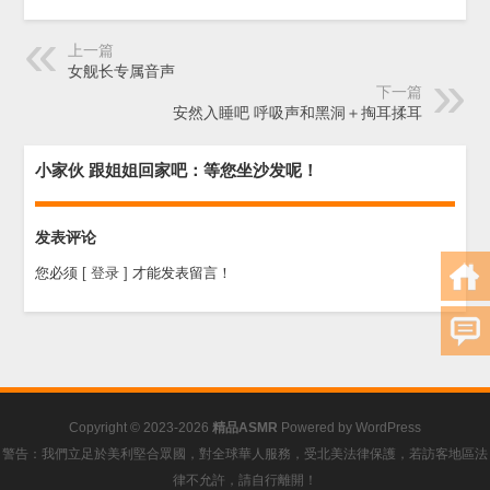
上一篇
女舰长专属音声
下一篇
安然入睡吧 呼吸声和黑洞＋掏耳揉耳
小家伙 跟姐姐回家吧：等您坐沙发呢！
发表评论
您必须
[ 登录 ]
才能发表留言！
Copyright © 2023-2026
精品ASMR
Powered by
WordPress
警告：我們立足於美利堅合眾國，對全球華人服務，受北美法律保護，若訪客地區法
律不允許，請自行離開！