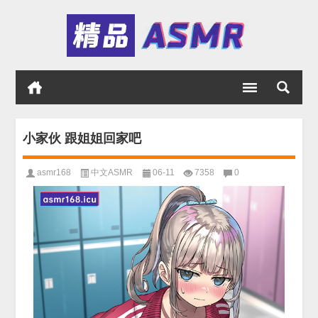
小家伙 跟姐姐回家吧
asmr168
中文ASMR
06-11
7358
0