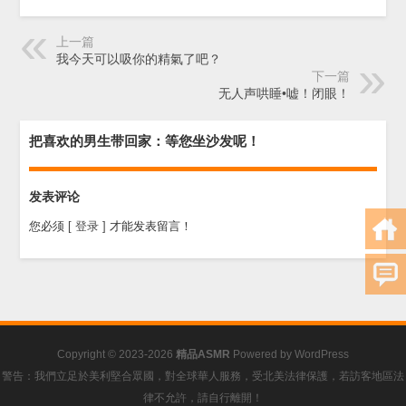
上一篇
我今天可以吸你的精氣了吧？
下一篇
无人声哄睡•嘘！闭眼！
把喜欢的男生带回家：等您坐沙发呢！
发表评论
您必须
[ 登录 ]
才能发表留言！
Copyright © 2023-2026
精品ASMR
Powered by
WordPress
警告：我們立足於美利堅合眾國，對全球華人服務，受北美法律保護，若訪客地區法
律不允許，請自行離開！