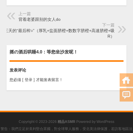
上一篇
背着老婆跟别的女人do
下一篇
第三天的“最后榨○”（厚乳+盐面脐橙+数数字脐橙+高速脐橙+吸
R）
摇の酒后哄睡4.0：等您坐沙发呢！
发表评论
您必须
[ 登录 ]
才能发表留言！
Copyright © 2023-2026
精品ASMR
Powered by
WordPress
警告：我們立足於美利堅合眾國，對全球華人服務，受北美法律保護，若訪客地區法