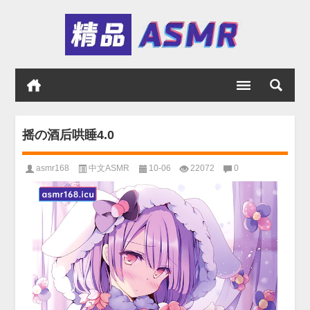
摇の酒后哄睡4.0
asmr168
中文ASMR
10-06
22072
0