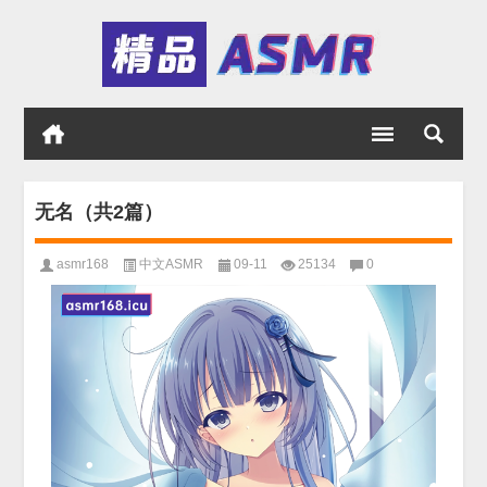
无名（共2篇）
asmr168
中文ASMR
09-11
25134
0