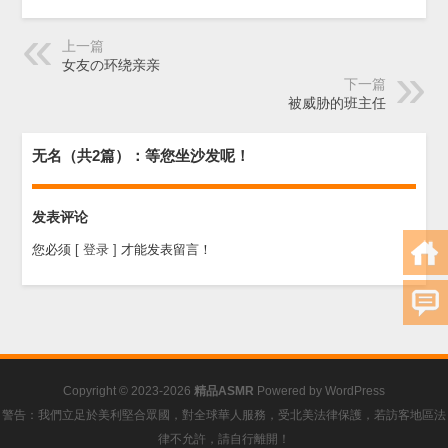
上一篇
女友の环绕亲亲
下一篇
被威胁的班主任
无名（共2篇）：等您坐沙发呢！
发表评论
您必须
[ 登录 ]
才能发表留言！
Copyright © 2023-2026
精品ASMR
Powered by
WordPress
警告：我們立足於美利堅合眾國，對全球華人服務，受北美法律保護，若訪客地區法
律不允許，請自行離開！