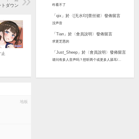
咋看不了
ウントダウン
「
qix
」於〈
[无水印]蕾丝裙
〉發佈留言
没声音
「
Tian
」於〈
會員說明
〉發佈留言
求更芝恩的
「
Just_Sheep
」於〈
會員說明
〉發佈留言
寸止
请问有多人音声吗？想听两个或更多人舔耳/…
地板