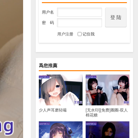
用户名
密 码
用户注册
记住我
爲您推薦
少人声耳磨轻嘬
[无水印][免费]圈圈-双人
棉花糖