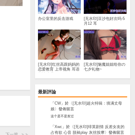
办公室里的反击游戏
[无水印]豆沙包好次吗-5
月12 耳
[无水印]红丝高跟妈妈的
[无水印]魅魔姐姐给你の
恋爱教育 上帝视角 耳语
七夕礼物~
剧情助眠
最新評論
「
CW
」於〈
[无水印]超火特辑：填满丈母
娘
〉發佈留言
这个是不是发过
「
Xwc
」於〈
[无水印]绯英剧情 反差女友的
占有欲 心音 脱袜play 灰丝按摩
〉發佈留言
下一篇