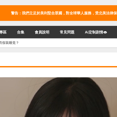
警告：我們立足於美利堅合眾國，對全球華人服務，受北美法律保
專區
合集
會員說明
常見問題
Ai定制剧情👄
k而假装睡觉？
？