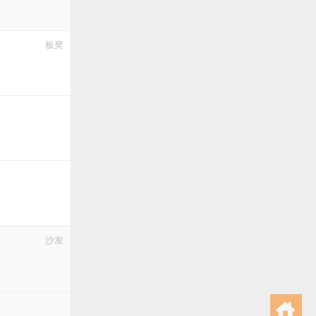
板凳
沙发