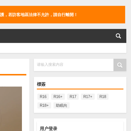
護，若訪客地區法律不允許，請自行離開！
请输入搜索内容
標簽
R16
R16+
R17
R17+
R18
R18+
助眠向
用户登录