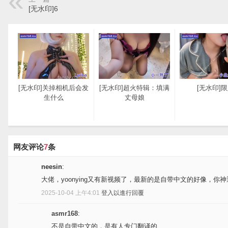
[无水印]6
[无水印]关掉相机后会发
[无水印]超火特辑：填满
[无水印]
生什么
丈母娘
网友评论
7
条
neesin
:
[无水印]猫咪舔舐
地铁炒粉版
大佬，yoonying又有新视频了，最新的是自带中文的好像，你神通广
2025-10-04 上午4:01
登入以進行回覆
asmr168
:
不是自带中文的，是有人专门翻译的