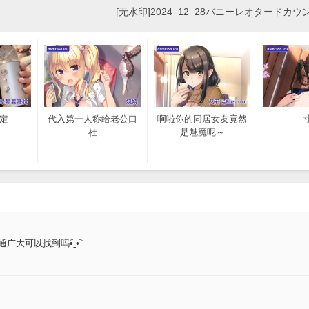
[无水印]2024_12_28バニーレオタードカ
限定
代入第一人称给老公口
啊啦你的同居女友竟然
社
是魅魔呢～
大可以找到吗•︠ˍ•︡