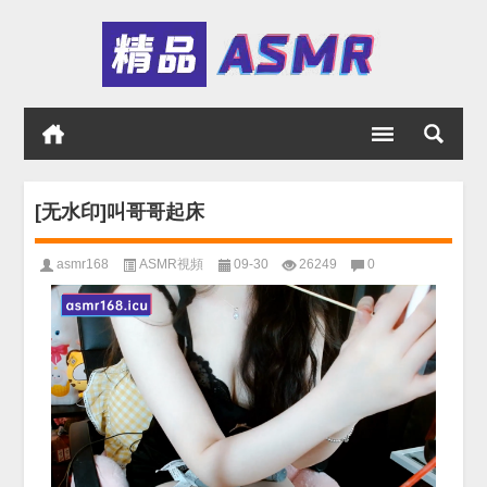
[无水印]叫哥哥起床
asmr168
ASMR視頻
09-30
26249
0