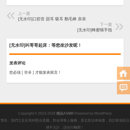
上一篇
[无水印]口腔音 甜耳 吸耳 鹅毛棒 亲亲
下一篇
[无水印]蜂蜜嗦手指
[无水印]叫哥哥起床：等您坐沙发呢！
发表评论
您必须
[ 登录 ]
才能发表留言！
Copyright © 2023-2026
精品ASMR
Powered by
WordPress
警告：我們立足於美利堅合眾國，對全球華人服務，受北美法律保護，若訪客地區法
律不允許，請自行離開！