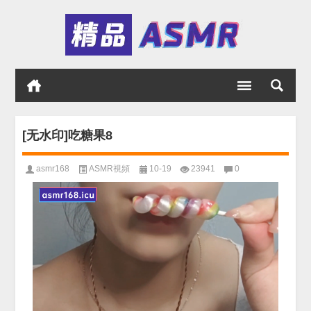
[无水印]吃糖果8
asmr168
ASMR視頻
10-19
23941
0