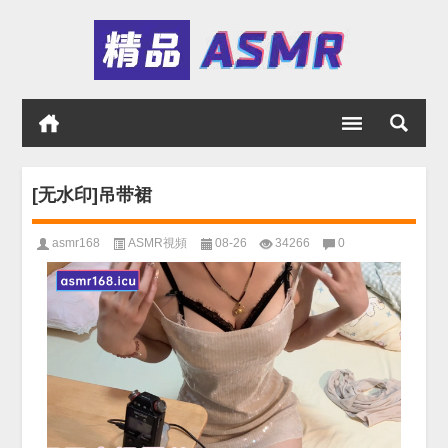
[无水印]吊带裙
asmr168
ASMR視頻
08-26
34266
0