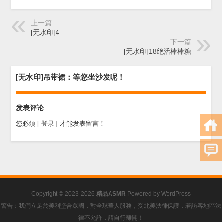
上一篇
[无水印]4
下一篇
[无水印]18绝活棒棒糖
[无水印]吊带裙：等您坐沙发呢！
发表评论
您必须
[ 登录 ]
才能发表留言！
Copyright © 2023-2026
精品ASMR
Powered by
WordPress
警告：我們立足於美利堅合眾國，對全球華人服務，受北美法律保護，若訪客地區法
律不允許，請自行離開！