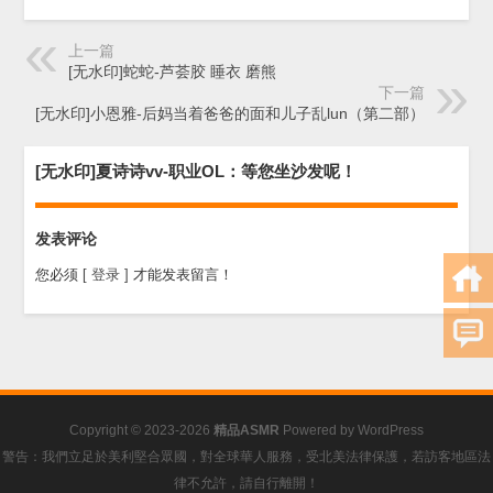
上一篇
[无水印]蛇蛇-芦荟胶 睡衣 磨熊
下一篇
[无水印]小恩雅-后妈当着爸爸的面和儿子乱lun（第二部）
[无水印]夏诗诗vv-职业OL：等您坐沙发呢！
发表评论
您必须
[ 登录 ]
才能发表留言！
Copyright © 2023-2026
精品ASMR
Powered by
WordPress
警告：我們立足於美利堅合眾國，對全球華人服務，受北美法律保護，若訪客地區法
律不允許，請自行離開！