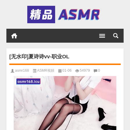
[无水印]夏诗诗vv-职业OL
asmr168
ASMR視頻
01-06
54979
0