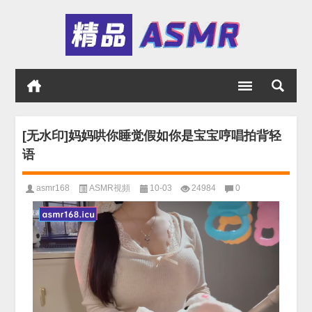
[无水印]妈妈哄你睡觉假如你是宝宝哼唱拍背轻
语
asmr168
ASMR視頻
10-03
24984
0