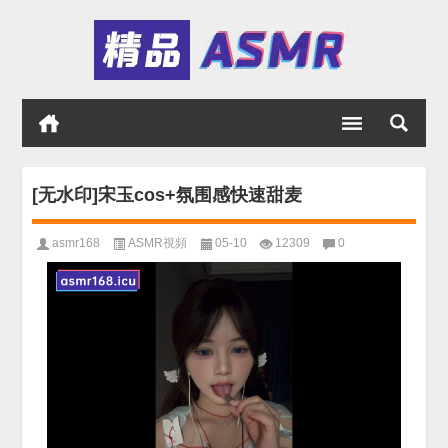
[无水印]宋玉cos+氛围感快速甜麦
asmr168
ASMR視頻
05-10
12309
0