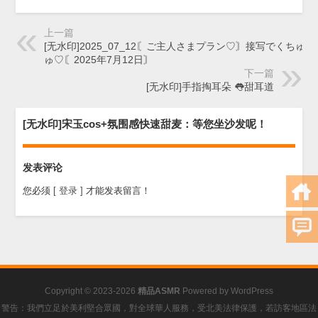
上一篇
[无水印]2025_07_12〘ご主人さまプラン♡〙接写でくちゅく
ゅ♡〘2025年7月12日〙
下一篇
[无水印]手指掏耳朵 👅甜耳道
[无水印]宋玉cos+氛围感快速甜麦：等您坐沙发呢！
发表评论
您必须
[ 登录 ]
才能发表留言！
Copyright © 2023-2026
精品ASMR
Powered by
WordPress
警告：我們立足於美利堅合眾國，對全球華人服務，受北美法律保護，若訪客地區法