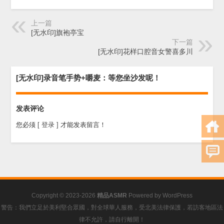
上一篇
[无水印]旗袍亭宝
下一篇
[无水印]花样口腔音女警喜多川
[无水印]录音笔手势+嚼麦：等您坐沙发呢！
发表评论
您必须
[ 登录 ]
才能发表留言！
Copyright © 2023-2026
精品ASMR
Powered by
WordPress
警告：我們立足於美利堅合眾國，對全球華人服務，受北美法律保護，若訪客地區法
律不允許，請自行離開！