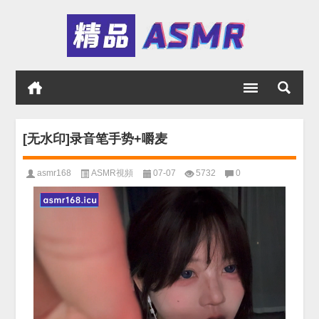
[无水印]录音笔手势+嚼麦
asmr168
ASMR視頻
07-07
5732
0