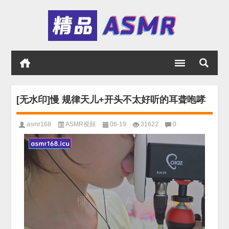
[无水印]慢 规律天儿+开头不太好听的耳聋咆哮
asmr168
ASMR視頻
08-19
31622
0