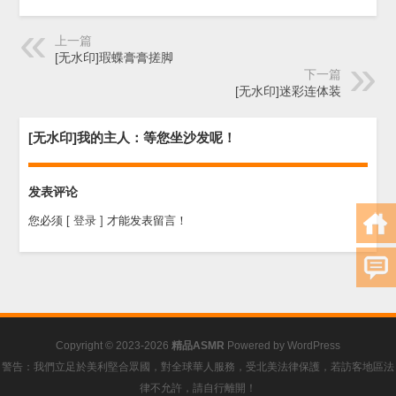
上一篇
[无水印]瑕蝶膏膏搓脚
下一篇
[无水印]迷彩连体装
[无水印]我的主人：等您坐沙发呢！
发表评论
您必须
[ 登录 ]
才能发表留言！
Copyright © 2023-2026
精品ASMR
Powered by
WordPress
警告：我們立足於美利堅合眾國，對全球華人服務，受北美法律保護，若訪客地區法
律不允許，請自行離開！