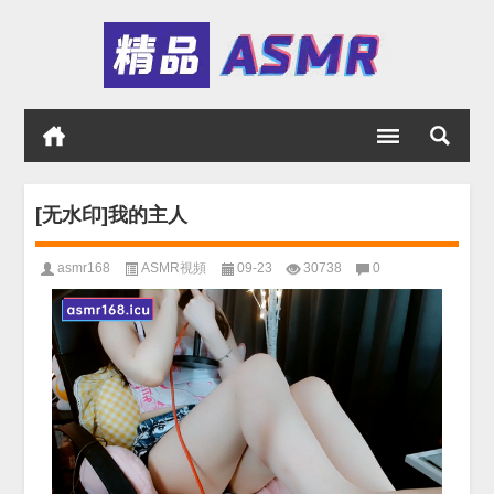
[无水印]我的主人
asmr168
ASMR視頻
09-23
30738
0