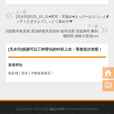
上一篇
[无水印]2025_10_31♥実写：耳舐め♥はっぴーはろうぃん🎃
っ子うさぎさんでしっとり舐め🐰💗
下一篇
无水印]甜蜜耳食安抚 昔涟哄慰失意的你 贴耳治愈 安抚掏耳 酥到
腿软啦 崩铁大昔涟cos
[无水印]抓挠可以三种穿法的针织上衣：等您坐沙发呢！
发表评论
您必须
[ 登录 ]
才能发表留言！
Copyright © 2023-2026
精品ASMR
Powered by
WordPress