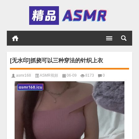
[无水印]抓挠可以三种穿法的针织上衣
asmr168
ASMR視頻
06-09
8173
0