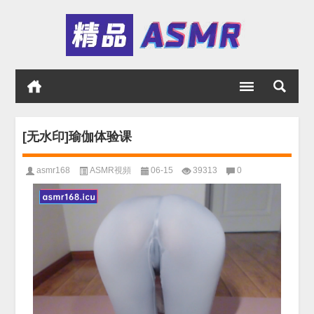
[无水印]瑜伽体验课
asmr168
ASMR視頻
06-15
39313
0