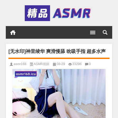
[无水印]神里绫华 爽滑慢舔 吮吸手指 超多水声
asmr168
ASMR視頻
08-29
33296
0