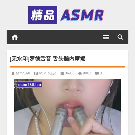
[无水印]罗德舌音 舌头脑内摩擦
asmr168
ASMR視頻
06-03
9001
0