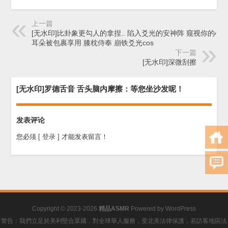
上一篇
[无水印]比卦象更勾人的拿捏.. 陷入爻光的安神阵 窥视你的心结.
耳朵被包裹享用 膝枕侍奉 崩铁爻光cos
下一篇
[无水印]深微刮擦
[无水印]罗德舌音 舌头脑内摩擦：等您坐沙发呢！
发表评论
您必须
[ 登录 ]
才能发表留言！
Copyright © 2023-2026
精品ASMR
Powered by
WordPress
警告：我們立足於美利堅合眾國，對全球華人服務，受北美法律保護，若訪客地區法