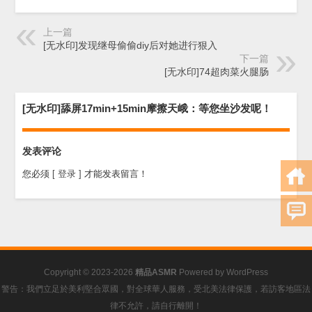
上一篇
[无水印]发现继母偷偷diy后对她进行狠入
下一篇
[无水印]74超肉菜火腿肠
[无水印]舔屏17min+15min摩擦天峨：等您坐沙发呢！
发表评论
您必须
[ 登录 ]
才能发表留言！
Copyright © 2023-2026
精品ASMR
Powered by
WordPress
警告：我們立足於美利堅合眾國，對全球華人服務，受北美法律保護，若訪客地區法
律不允許，請自行離開！