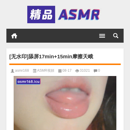
[无水印]舔屏17min+15min摩擦天峨
asmr168
ASMR視頻
08-17
31021
0