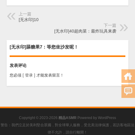
上一篇
[无水印]10
下一篇
[无水印]40超肉菜：最炸玩具来袭
[无水印]舔糖果7：等您坐沙发呢！
发表评论
您必须
[ 登录 ]
才能发表留言！
Copyright © 2023-2026
精品ASMR
Powered by
WordPress
警告：我們立足於美利堅合眾國，對全球華人服務，受北美法律保護，若訪客地區法
律不允許，請自行離開！