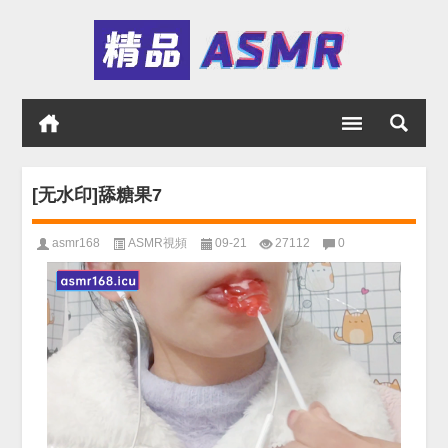
[无水印]舔糖果7
asmr168
ASMR視頻
09-21
27112
0