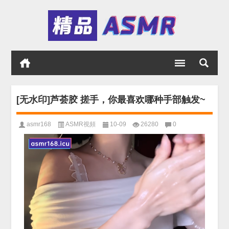
[无水印]芦荟胶 搓手，你最喜欢哪种手部触发~
asmr168
ASMR視頻
10-09
26280
0