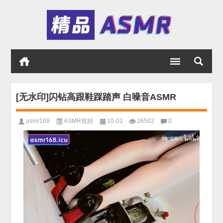
[无水印]闪钻高跟鞋踩踏声 白噪音ASMR
asmr168
ASMR視頻
10-01
26502
0