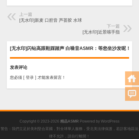
上一篇
[无水印]新麦 口腔音 芦荟胶 水球
下一篇
[无水印]近景嗦手指
[无水印]闪钻高跟鞋踩踏声 白噪音ASMR：等您坐沙发呢！
发表评论
您必须
[ 登录 ]
才能发表留言！
Copyright © 2023-2026
精品ASMR
Powered by
WordPress
警告：我們立足於美利堅合眾國，對全球華人服務，受北美法律保護，若訪客地區法
律不允許，請自行離開！