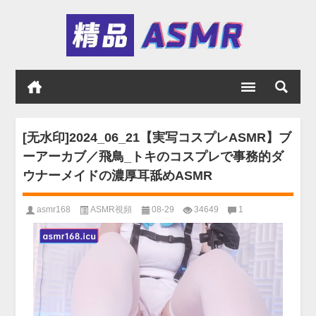
[无水印]2024_06_21【実写コスプレASMR】ブ
ーアーカブ／飛鳥_トキのコスプレで事務的ダ
ウナーメイドの濃厚耳舐めASMR
asmr168
ASMR視頻
08-29
34649
1