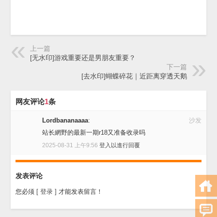
上一篇
[无水印]游戏重要还是男朋友重要？
下一篇
[去水印]蝴蝶碎花｜近距离穿透天鹅
网友评论
1
条
Lordbananaaaa
:
沙发
站长網野的最新一期r18又准备收录吗
2025-08-31 上午9:56
登入以進行回覆
发表评论
您必须
[ 登录 ]
才能发表留言！