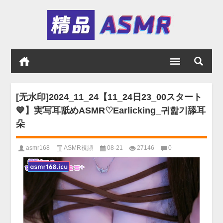
[无水印]2024_11_24【11_24日23_00スタート
💙】実写耳舐めASMR♡Earlicking_귀핥기舔耳
朵
asmr168
ASMR視頻
08-21
27146
0