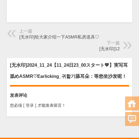
上一篇
[无水印]给大家介绍一下ASMR私房道具♡
下一篇
[无水印]12
[无水印]2024_11_24【11_24日23_00スタート💙】実写耳
舐めASMR♡Earlicking_귀핥기舔耳朵：等您坐沙发呢！
发表评论
您必须
[ 登录 ]
才能发表留言！