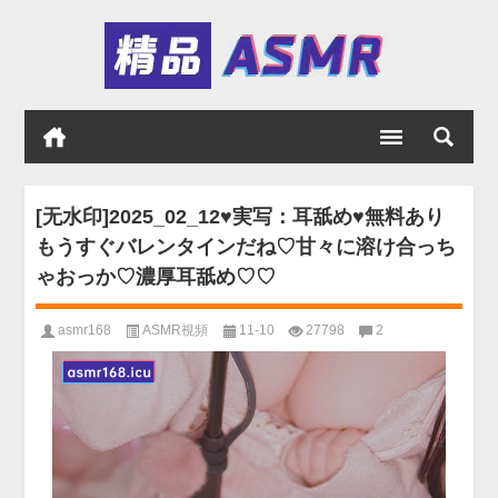
[无水印]2025_02_12♥実写：耳舐め♥無料あり
もうすぐバレンタインだね♡甘々に溶け合っち
ゃおっか♡濃厚耳舐め♡♡
asmr168
ASMR視頻
11-10
27798
2