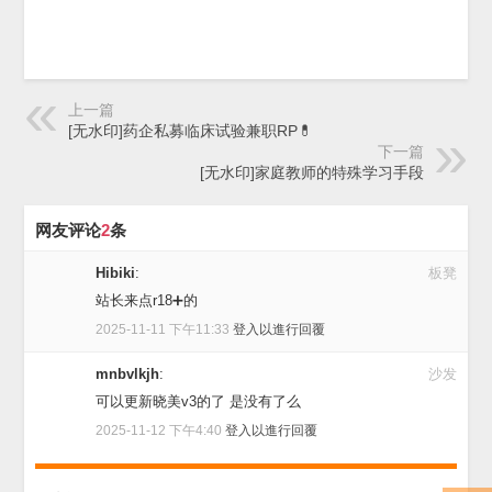
上一篇
[无水印]药企私募临床试验兼职RP💊
下一篇
[无水印]家庭教师的特殊学习手段
网友评论
2
条
Hibiki
:
板凳
站长来点r18➕的
2025-11-11 下午11:33
登入以進行回覆
mnbvlkjh
:
沙发
可以更新晓美v3的了 是没有了么
2025-11-12 下午4:40
登入以進行回覆