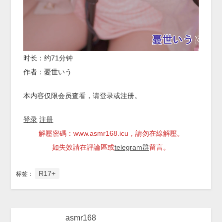
时长：约71分钟
作者：憂世いう
本内容仅限会员查看，请登录或注册。
登录
注册
解壓密碼：www.asmr168.icu，請勿在線解壓。
如失效請在評論區或
telegram群
留言。
R17+
标签：
asmr168