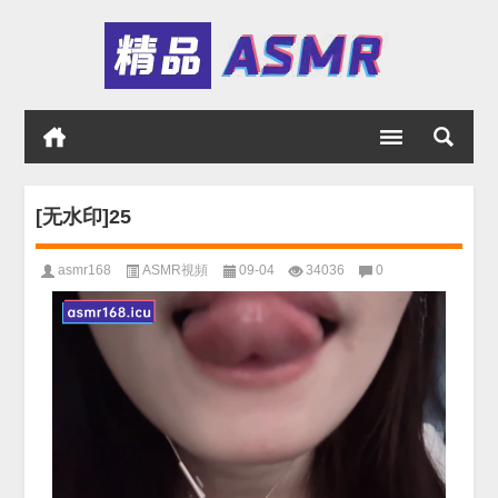
[无水印]25
asmr168
ASMR視頻
09-04
34036
0