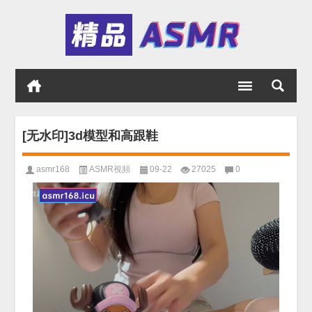
[无水印]3d模型和高跟鞋
asmr168
ASMR視頻
09-22
27025
0