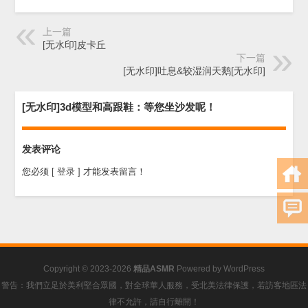
上一篇
[无水印]皮卡丘
下一篇
[无水印]吐息&较湿润天鹅[无水印]
[无水印]3d模型和高跟鞋：等您坐沙发呢！
发表评论
您必须
[ 登录 ]
才能发表留言！
Copyright © 2023-2026
精品ASMR
Powered by
WordPress
警告：我們立足於美利堅合眾國，對全球華人服務，受北美法律保護，若訪客地區法
律不允許，請自行離開！