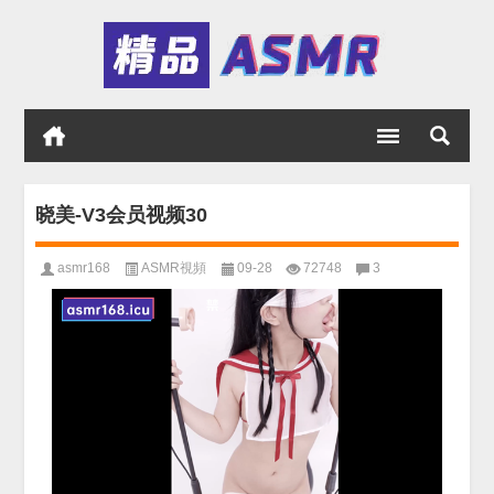
晓美-V3会员视频30
asmr168
ASMR視頻
09-28
72748
3