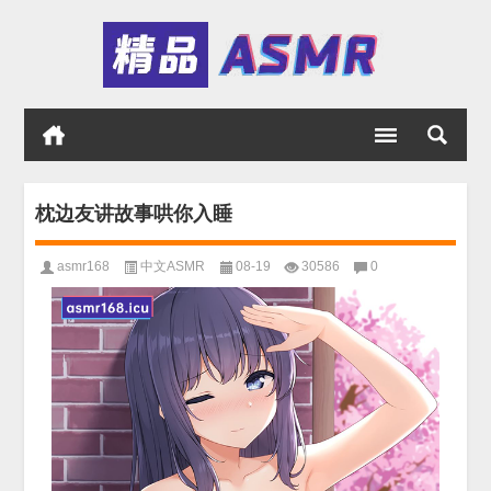
枕边友讲故事哄你入睡
asmr168
中文ASMR
08-19
30586
0