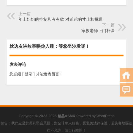
上一篇
年上姐姐的控制和占有欲 对弟弟的寸止和挑逗
下一篇
家教老师上门补课
枕边友讲故事哄你入睡：等您坐沙发呢！
发表评论
您必须
[ 登录 ]
才能发表留言！
Copyright © 2023-2026
精品ASMR
Powered by
WordPress
警告：我們立足於美利堅合眾國，對全球華人服務，受北美法律保護，若訪客地區法
律不允許，請自行離開！