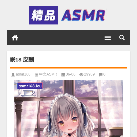
眠18 应酬
asmr168
中文ASMR
06-06
29989
0