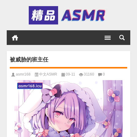
被威胁的班主任
asmr168
中文ASMR
09-11
31160
0