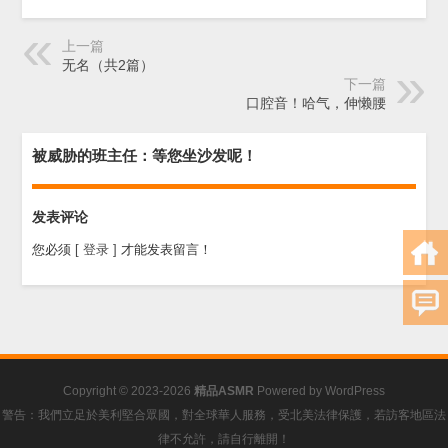
上一篇
无名（共2篇）
下一篇
口腔音！哈气，伸懒腰
被威胁的班主任：等您坐沙发呢！
发表评论
您必须
[ 登录 ]
才能发表留言！
Copyright © 2023-2026
精品ASMR
Powered by
WordPress
警告：我們立足於美利堅合眾國，對全球華人服務，受北美法律保護，若訪客地區法
律不允許，請自行離開！