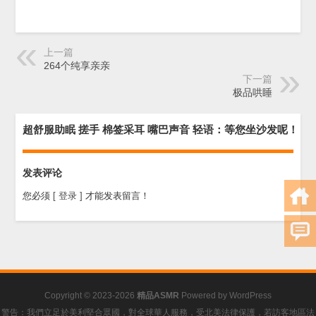
上一篇
264个纯享亲亲
下一篇
极品哄睡
超舒服助眠 搓手 棉签采耳 嘴巴声音 轻语：等您坐沙发呢！
发表评论
您必须
[ 登录 ]
才能发表留言！
Copyright © 2023-2026
精品ASMR
Powered by
WordPress
警告：我們立足於美利堅合眾國，對全球華人服務，受北美法律保護，若訪客地區法