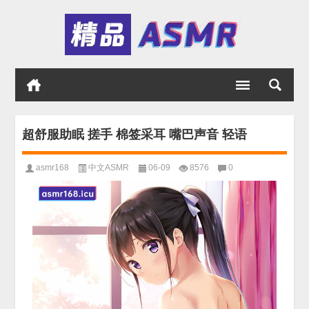
超舒服助眠 搓手 棉签采耳 嘴巴声音 轻语
asmr168
中文ASMR
06-09
8576
0