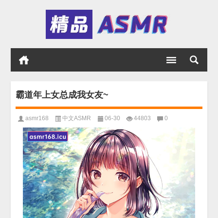
霸道年上女总成我女友~
asmr168
中文ASMR
06-30
44803
0