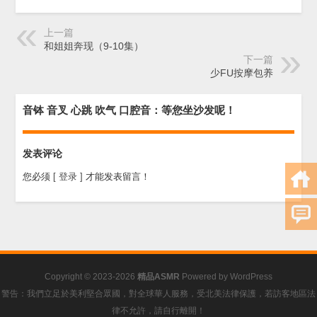
上一篇
和姐姐奔现（9-10集）
下一篇
少FU按摩包养
音钵 音叉 心跳 吹气 口腔音：等您坐沙发呢！
发表评论
您必须
[ 登录 ]
才能发表留言！
Copyright © 2023-2026
精品ASMR
Powered by
WordPress
警告：我們立足於美利堅合眾國，對全球華人服務，受北美法律保護，若訪客地區法
律不允許，請自行離開！