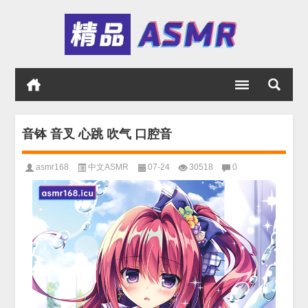
音钵 音叉 心跳 吹气 口腔音
asmr168
中文ASMR
07-24
30518
0